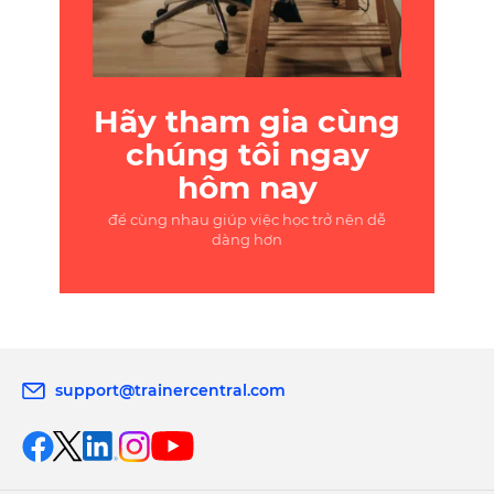
Hãy tham gia cùng
chúng tôi ngay
hôm nay
để cùng nhau giúp việc học trở nên dễ
dàng hơn
support@trainercentral.com